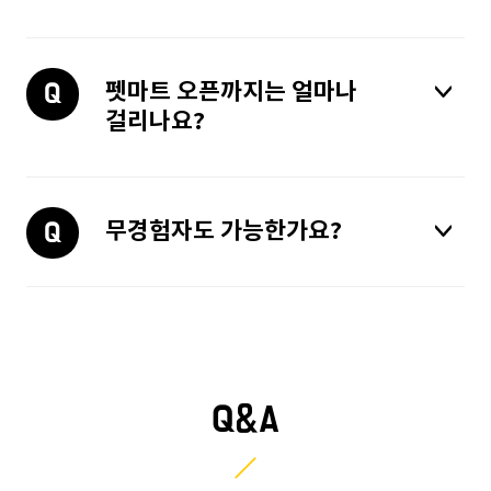
뉴스
펫마트 오픈까지는 얼마나
걸리나요?
매장오픈스토리
성공스토리
무경험자도 가능한가요?
우수가맹점
Q&A