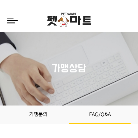
연혁
매장안내
가맹상담
전국매장
가맹절차
가맹문의
FAQ/Q&A
가맹절차