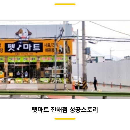
펫마트 진해점 성공스토리