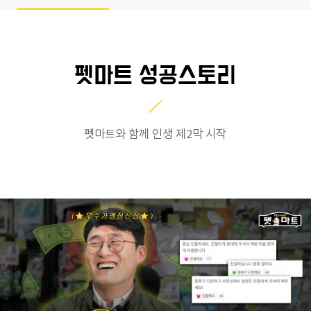
AQ/Q&A
소식/뉴스
펫마트 성공스토리
공지사항
펫마트와 함께 인생 제2막 시작
뉴스
매장오픈스토리
성공스토리