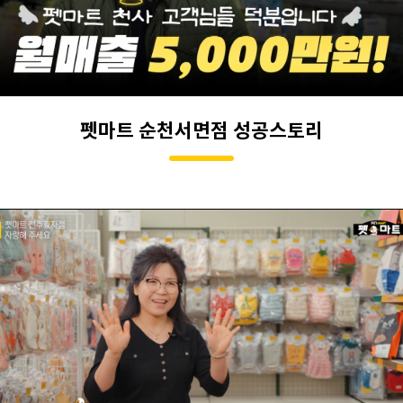
우수가맹점
펫마트 순천서면점 성공스토리