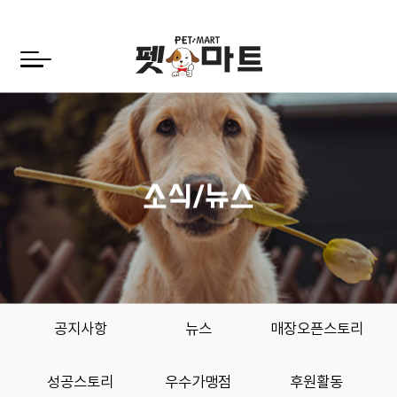
전국매장
가맹절차
가맹절차
소식/뉴스
가맹상담/FAQ
상담문의
공지사항
뉴스
매장오픈스토리
성공스토리
우수가맹점
후원활동